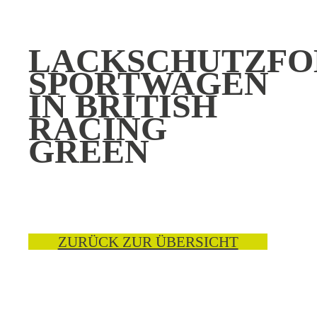
LACKSCHUTZFO
SPORTWAGEN
IN BRITISH
RACING
GREEN
ZURÜCK ZUR ÜBERSICHT