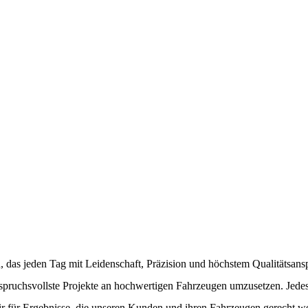
das jeden Tag mit Leidenschaft, Präzision und höchstem Qualitätsansp
t anspruchsvollste Projekte an hochwertigen Fahrzeugen umzusetzen. Jede
ir für Ergebnisse, die unseren Kunden und ihren Fahrzeugen gerecht w