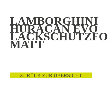
LAMBORGHINI
HURACAN EVO
LACKSCHUTZFO
MATT
ZURÜCK ZUR ÜBERSICHT