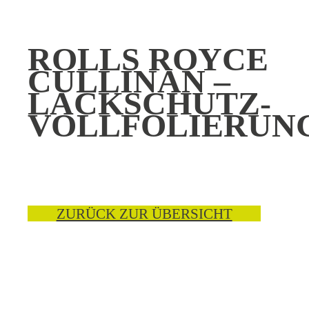
ROLLS ROYCE
CULLINAN –
LACKSCHUTZ-
VOLLFOLIERUN
ZURÜCK ZUR ÜBERSICHT