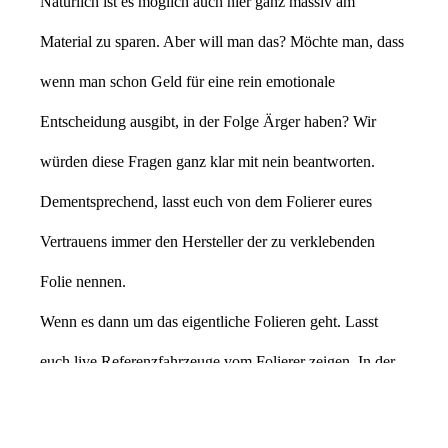
Natürlich ist es möglich auch hier ganz massiv am
Material zu sparen. Aber will man das? Möchte man, dass
wenn man schon Geld für eine rein emotionale
Entscheidung ausgibt, in der Folge Ärger haben? Wir
würden diese Fragen ganz klar mit nein beantworten.
Dementsprechend, lasst euch von dem Folierer eures
Vertrauens immer den Hersteller der zu verklebenden
Folie nennen.
Wenn es dann um das eigentliche Folieren geht. Lasst
euch live Referenzfahrzeuge vom Folierer zeigen. In der
Regel hat ein Folierer immer Fahrzeuge da, die er gerade
bearbeitet. Schaut euch an, wo die Schnitte, oder wie auch